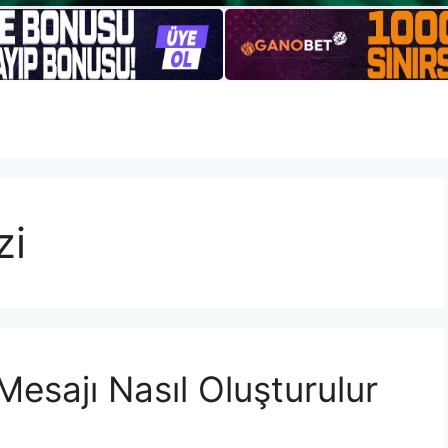
zi
Mesajı Nasıl Oluşturulur