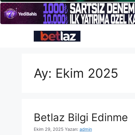
İçeriğe
atla
Ay:
Ekim 2025
Betlaz Bilgi Edinme
Ekim 29, 2025
Yazarı:
admin