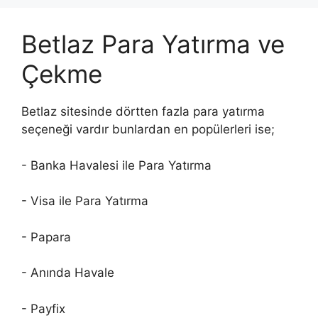
Betlaz Para Yatırma ve
Çekme
Betlaz sitesinde dörtten fazla para yatırma
seçeneği vardır bunlardan en popülerleri ise;
- Banka Havalesi ile Para Yatırma
- Visa ile Para Yatırma
- Papara
- Anında Havale
- Payfix