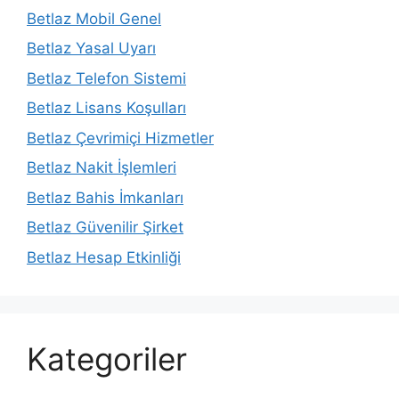
Betlaz Mobil Genel
Betlaz Yasal Uyarı
Betlaz Telefon Sistemi
Betlaz Lisans Koşulları
Betlaz Çevrimiçi Hizmetler
Betlaz Nakit İşlemleri
Betlaz Bahis İmkanları
Betlaz Güvenilir Şirket
Betlaz Hesap Etkinliği
Kategoriler