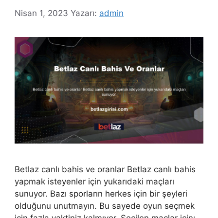
Nisan 1, 2023
Yazarı:
admin
Betlaz canlı bahis ve oranlar Betlaz canlı bahis
yapmak isteyenler için yukarıdaki maçları
sunuyor. Bazı sporların herkes için bir şeyleri
olduğunu unutmayın. Bu sayede oyun seçmek
için fazla vaktiniz kalmıyor. Seçilen maçlar için: