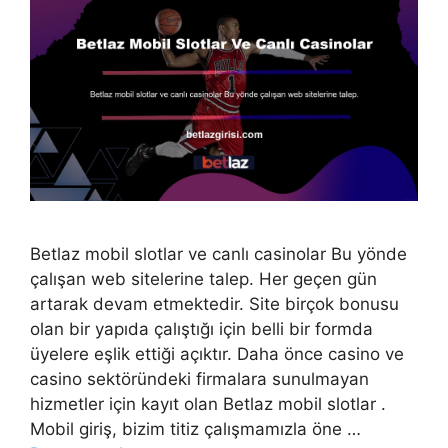
Betlaz mobil slotlar ve canlı casinolar Bu yönde
çalışan web sitelerine talep. Her geçen gün
artarak devam etmektedir. Site birçok bonusu
olan bir yapıda çalıştığı için belli bir formda
üyelere eşlik ettiği açıktır. Daha önce casino ve
casino sektöründeki firmalara sunulmayan
hizmetler için kayıt olan Betlaz mobil slotlar .
Mobil giriş, bizim titiz çalışmamızla öne …