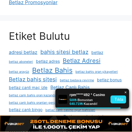
Betlaz Promosyonlar
Etiket Bulutu
bahis sitesi betlaz
adresi betlaz
betlaz
Betlaz Adresi
betlaz adres
betlaz aboneleri
Betlaz Bahis
betlaz arayüz
betlaz bahis oran şikayetleri
Betlaz bahis sitesi
betlaz bonus
betlaz bedava çevirme
Betlaz Canlı Bahis
betlaz canli maç izle
betlaz canlı bahis oran kazandırıyor mu
betlaz canlı bahis oranları gerçek mi
betlaz canlı bahis ve yayın
betlaz canlı bingo
betlaz canlı casino oyun bahisleri
Betlaz canlı destek
betlaz canlı casino oyunları
×
Betlaz Casino
betlaz casino'nun web sitesi
betlaz casino ortakları