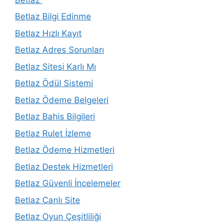
Betlaz Bilgi Edinme
Betlaz Hızlı Kayıt
Betlaz Adres Sorunları
Betlaz Sitesi Karlı Mı
Betlaz Ödül Sistemi
Betlaz Ödeme Belgeleri
Betlaz Bahis Bilgileri
Betlaz Rulet İzleme
Betlaz Ödeme Hizmetleri
Betlaz Destek Hizmetleri
Betlaz Güvenli İncelemeler
Betlaz Canlı Site
Betlaz Oyun Çeşitliliği