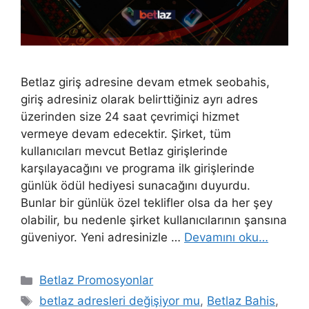
Betlaz giriş adresine devam etmek seobahis,
giriş adresiniz olarak belirttiğiniz ayrı adres
üzerinden size 24 saat çevrimiçi hizmet
vermeye devam edecektir. Şirket, tüm
kullanıcıları mevcut Betlaz girişlerinde
karşılayacağını ve programa ilk girişlerinde
günlük ödül hediyesi sunacağını duyurdu.
Bunlar bir günlük özel teklifler olsa da her şey
olabilir, bu nedenle şirket kullanıcılarının şansına
güveniyor. Yeni adresinizle …
Devamını oku…
Kategoriler
Betlaz Promosyonlar
Etiketler
betlaz adresleri değişiyor mu
,
Betlaz Bahis
,