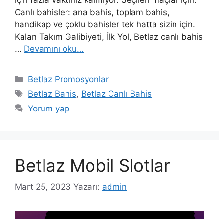
Canlı bahisler: ana bahis, toplam bahis,
handikap ve çoklu bahisler tek hatta sizin için.
Kalan Takım Galibiyeti, İlk Yol, Betlaz canlı bahis
…
Devamını oku…
Kategoriler
Betlaz Promosyonlar
Etiketler
Betlaz Bahis
,
Betlaz Canlı Bahis
Yorum yap
Betlaz Mobil Slotlar
Mart 25, 2023
Yazarı:
admin