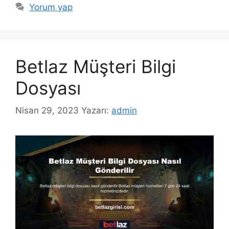
Yorum yap
Betlaz Müşteri Bilgi
Dosyası
Nisan 29, 2023
Yazarı:
admin