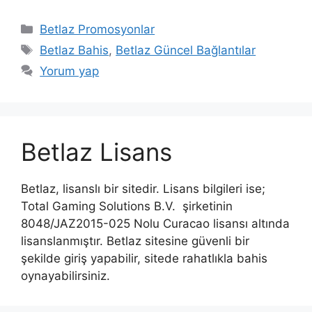
Kategoriler
Betlaz Promosyonlar
Etiketler
Betlaz Bahis
,
Betlaz Güncel Bağlantılar
Yorum yap
Betlaz Lisans
Betlaz, lisanslı bir sitedir. Lisans bilgileri ise;
Total Gaming Solutions B.V. şirketinin
8048/JAZ2015-025 Nolu Curacao lisansı altında
lisanslanmıştır. Betlaz sitesine güvenli bir
şekilde giriş yapabilir, sitede rahatlıkla bahis
oynayabilirsiniz.