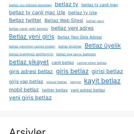
betlaz tv
betlaz tv canli maç
betlaz sss bölümü aboneleri
betlaz tv canli maç izle
betlaz tv izle
Betlaz twitter
Betlaz Web Sitesi
betlaz yarış
betlaz yeni adres
betlaz yasal yetki belgesi
Betlaz yeni giriş
Betlaz Yeni Giriş Adresi
Betlaz üyelik
betlaz çevrimiçi casino siteleri
betlaz ölçümler
betlaz üyeliğinizi aktifleştirin
betlaz üye sayısı bahisleri
betlaz şikayet
canli betlaz
casino sitesi betlaz
giris betlaz
girisi betlaz
giris adresi betlaz
kayit betlaz
giris yap betlaz
güncel betlaz
i̇letişim
mobil betlaz
twitter betlaz
yeni adresi betlaz
yeni giris betlaz
Arşivler