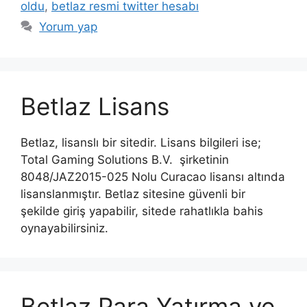
oldu
,
betlaz resmi twitter hesabı
Yorum yap
Betlaz Lisans
Betlaz, lisanslı bir sitedir. Lisans bilgileri ise;
Total Gaming Solutions B.V. şirketinin
8048/JAZ2015-025 Nolu Curacao lisansı altında
lisanslanmıştır. Betlaz sitesine güvenli bir
şekilde giriş yapabilir, sitede rahatlıkla bahis
oynayabilirsiniz.
Betlaz Para Yatırma ve