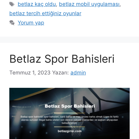
Etiketler
betlaz kaç oldu
,
betlaz mobil uygulaması
,
betlaz tercih ettiğiniz oyunlar
Yorum yap
Betlaz Spor Bahisleri
Temmuz 1, 2023
Yazarı:
admin