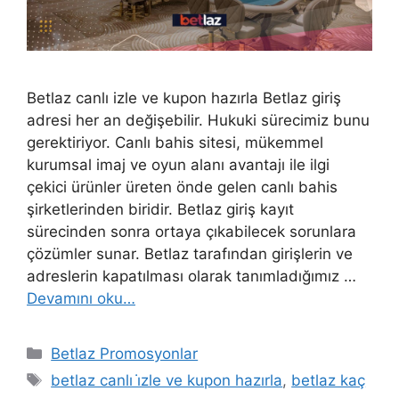
Betlaz canlı izle ve kupon hazırla Betlaz giriş
adresi her an değişebilir. Hukuki sürecimiz bunu
gerektiriyor. Canlı bahis sitesi, mükemmel
kurumsal imaj ve oyun alanı avantajı ile ilgi
çekici ürünler üreten önde gelen canlı bahis
şirketlerinden biridir. Betlaz giriş kayıt
sürecinden sonra ortaya çıkabilecek sorunlara
çözümler sunar. Betlaz tarafından girişlerin ve
adreslerin kapatılması olarak tanımladığımız …
Devamını oku…
Kategoriler
Betlaz Promosyonlar
Etiketler
betlaz canlı i̇zle ve kupon hazırla
,
betlaz kaç