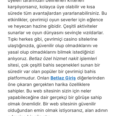
üyeleri tarafından belirlenen kriterleri
karşılıyorsanız, kolayca üye olabilir ve kısa
sürede tüm avantajlardan yararlanabilirsiniz. Bu
etkinlikler, çevrimiçi oyun severler için eğlence
ve heyecan hazine gibidir. Çeşitli aktiviteler
sunarlar ve oyun dünyasını sevinçle vızıldarlar.
Tıpkı herkes gibi, çevrimiçi casino sitelerine
ulaştığınızda, güvenilir olup olmadıklarını ve
yasal olup olmadıklarını bilmek istediğinizi
anlıyoruz.
Betlaz özel hizmet nakit işlemleri
sitesi, çok çeşitli bahis seçenekleri sunan bir
süredir var olan popüler bir çevrimiçi bahis
platformudur. Onları
Betlaz Giriş
diğerlerinden
öne çıkaran gerçekten harika özelliklere
sahipler. Bu web sitesinin sizin için neler
yapabileceğine dair gerçekçi bir görüşe sahip
olmak önemlidir. Bir web sitesinin güvenilir
olduğundan emin olmak istiyorsanız, alan adının