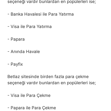
seçeneği vardır bunlardan en popülerleri ise;
- Banka Havalesi ile Para Yatırma
- Visa ile Para Yatırma
- Papara
- Anında Havale
- Payfix
Betlaz sitesinde birden fazla para çekme
seçeneği vardır bunlardan en popülerleri ise;
- Visa ile Para Çekme
- Papara ile Para Çekme