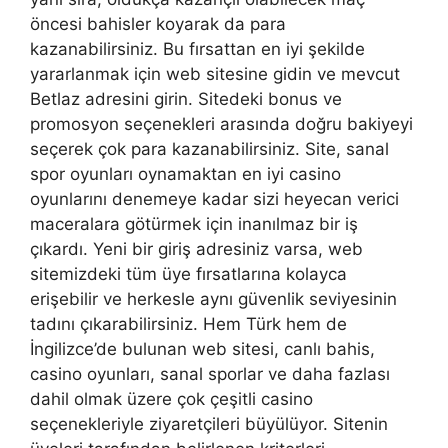
öncesi bahisler koyarak da para
kazanabilirsiniz. Bu fırsattan en iyi şekilde
yararlanmak için web sitesine gidin ve mevcut
Betlaz adresini girin. Sitedeki bonus ve
promosyon seçenekleri arasında doğru bakiyeyi
seçerek çok para kazanabilirsiniz. Site, sanal
spor oyunları oynamaktan en iyi casino
oyunlarını denemeye kadar sizi heyecan verici
maceralara götürmek için inanılmaz bir iş
çıkardı. Yeni bir giriş adresiniz varsa, web
sitemizdeki tüm üye fırsatlarına kolayca
erişebilir ve herkesle aynı güvenlik seviyesinin
tadını çıkarabilirsiniz. Hem Türk hem de
İngilizce’de bulunan web sitesi, canlı bahis,
casino oyunları, sanal sporlar ve daha fazlası
dahil olmak üzere çok çeşitli casino
seçenekleriyle ziyaretçileri büyülüyor. Sitenin