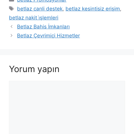
Etiketler
betlaz canli destek
,
betlaz kesintisiz erişim
,
betlaz nakit i̇şlemleri
Betlaz Bahis İmkanları
Betlaz Çevrimiçi Hizmetler
Yorum yapın
Yorum