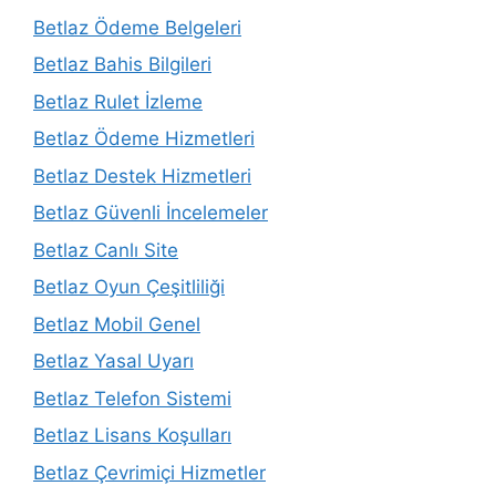
Betlaz Ödeme Belgeleri
Betlaz Bahis Bilgileri
Betlaz Rulet İzleme
Betlaz Ödeme Hizmetleri
Betlaz Destek Hizmetleri
Betlaz Güvenli İncelemeler
Betlaz Canlı Site
Betlaz Oyun Çeşitliliği
Betlaz Mobil Genel
Betlaz Yasal Uyarı
Betlaz Telefon Sistemi
Betlaz Lisans Koşulları
Betlaz Çevrimiçi Hizmetler