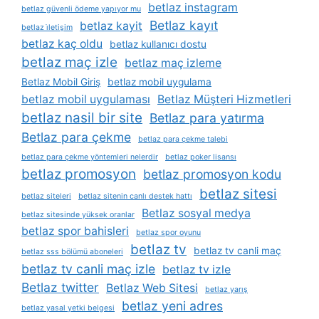
betlaz instagram
betlaz güvenli ödeme yapıyor mu
Betlaz kayıt
betlaz kayit
betlaz i̇letişim
betlaz kaç oldu
betlaz kullanıcı dostu
betlaz maç izle
betlaz maç izleme
Betlaz Mobil Giriş
betlaz mobil uygulama
betlaz mobil uygulaması
Betlaz Müşteri Hizmetleri
betlaz nasil bir site
Betlaz para yatırma
Betlaz para çekme
betlaz para çekme talebi
betlaz para çekme yöntemleri nelerdir
betlaz poker lisansı
betlaz promosyon
betlaz promosyon kodu
betlaz sitesi
betlaz siteleri
betlaz sitenin canlı destek hattı
Betlaz sosyal medya
betlaz sitesinde yüksek oranlar
betlaz spor bahisleri
betlaz spor oyunu
betlaz tv
betlaz tv canli maç
betlaz sss bölümü aboneleri
betlaz tv canli maç izle
betlaz tv izle
Betlaz twitter
Betlaz Web Sitesi
betlaz yarış
betlaz yeni adres
betlaz yasal yetki belgesi