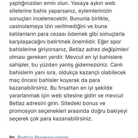
yaptığınızdan emin olun. Yasaya aykırı web
sitelerine bahis yaparsanız, eylemlerinizin
sonuçları incelenecektir. Bununla birlikte,
casinolamaya izin verilmediğini ve buna
katılanların para cezası ödemek gibi sonuçlarla
karşılaşacağını belirtmek önemlidir. Eğer spor
bahislerine giriyorsanız,
Betlaz adres değişimleri
olması gereken yerdir. Mevcut en iyi bahislere
sahipler, bu yüzden yanlış gidemezsiniz. Canlı
bahislerin yanı sıra, oldukça kazançlı olabilecek
maç öncesi bahisler koyarak da para
kazanabilirsiniz. Bu fırsattan en iyi şekilde
yararlanmak için web sitesine gidin ve mevcut
Betlaz adresini girin. Sitedeki bonus ve
promosyon seçenekleri arasında doğru bakiyeyi
seçerek çok para kazanabilirsiniz.
Kategoriler
Betlaz Promosyonlar