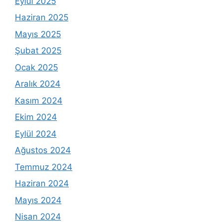
Eylül 2025
Haziran 2025
Mayıs 2025
Şubat 2025
Ocak 2025
Aralık 2024
Kasım 2024
Ekim 2024
Eylül 2024
Ağustos 2024
Temmuz 2024
Haziran 2024
Mayıs 2024
Nisan 2024