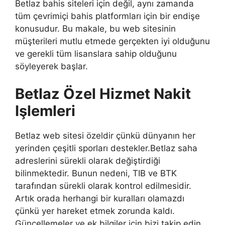
Betlaz bahis siteleri için değil, aynı zamanda
tüm çevrimiçi bahis platformları için bir endişe
konusudur. Bu makale, bu web sitesinin
müşterileri mutlu etmede gerçekten iyi olduğunu
ve gerekli tüm lisanslara sahip olduğunu
söyleyerek başlar.
Betlaz Özel Hizmet Nakit
Işlemleri
Betlaz web sitesi özeldir çünkü dünyanın her
yerinden çeşitli sporları destekler.Betlaz saha
adreslerini sürekli olarak değiştirdiği
bilinmektedir. Bunun nedeni, TIB ve BTK
tarafından sürekli olarak kontrol edilmesidir.
Artık orada herhangi bir kuralları olamazdı
çünkü yer hareket etmek zorunda kaldı.
Güncellemeler ve ek bilgiler için bizi takip edin.