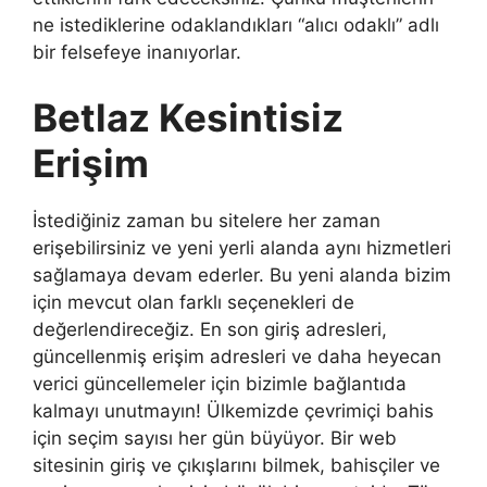
ne istediklerine odaklandıkları “alıcı odaklı” adlı
bir felsefeye inanıyorlar.
Betlaz Kesintisiz
Erişim
İstediğiniz zaman bu sitelere her zaman
erişebilirsiniz ve yeni yerli alanda aynı hizmetleri
sağlamaya devam ederler. Bu yeni alanda bizim
için mevcut olan farklı seçenekleri de
değerlendireceğiz. En son giriş adresleri,
güncellenmiş erişim adresleri ve daha heyecan
verici güncellemeler için bizimle bağlantıda
kalmayı unutmayın! Ülkemizde çevrimiçi bahis
için seçim sayısı her gün büyüyor. Bir web
sitesinin giriş ve çıkışlarını bilmek, bahisçiler ve