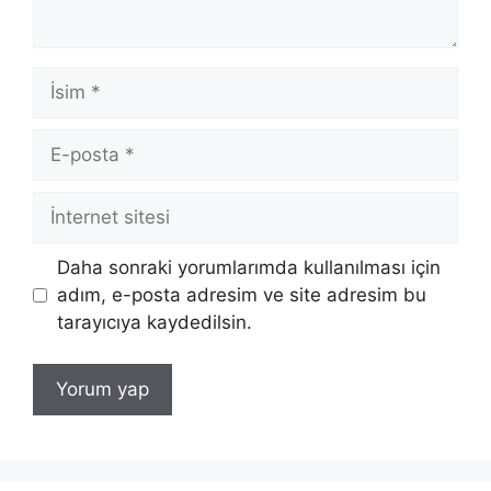
İsim
E-
posta
İnternet
sitesi
Daha sonraki yorumlarımda kullanılması için
adım, e-posta adresim ve site adresim bu
tarayıcıya kaydedilsin.