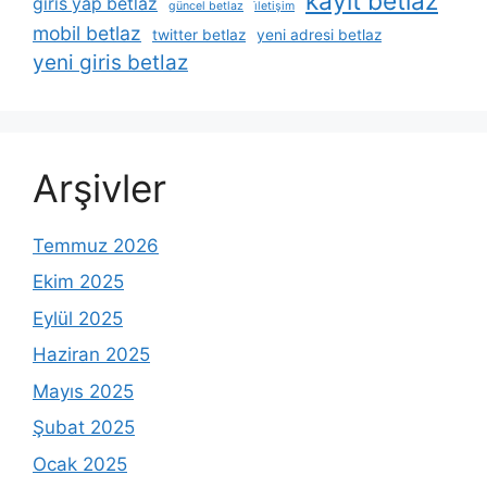
kayit betlaz
giris yap betlaz
güncel betlaz
i̇letişim
mobil betlaz
twitter betlaz
yeni adresi betlaz
yeni giris betlaz
Arşivler
Temmuz 2026
Ekim 2025
Eylül 2025
Haziran 2025
Mayıs 2025
Şubat 2025
Ocak 2025