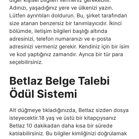
diğer kişisel bilgileri vermeniz gerekebilir.
Adınızı, yaşadığınız yere ve ülkenizi yazın.
Lütfen ayrıntıları doldurun. Bu, şirket tarafından
size atanan benzersiz bir tanımlayıcıdır. İkinci
bölümde, iletişim bilgileri başlığı altında
adresinizi, telefon numaranızı ve e-posta
adresinizi vermeniz gerekir. Kendiniz için bir isim
ve kod yaptığınız zamandır. Ayrıca bir tür para
seçebilirsiniz.
Betlaz Belge Talebi
Ödül Sistemi
Alt düğmeye tıkladığınızda, Betlaz sizden dosya
isteyecektir.18 yaş ve üstü bir kitapçıysanız
Betlaz 10 dakikadan daha kısa bir sürede
katılabilirsiniz. Bu bilgiler kimliğinizi doğrulamak