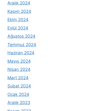
Aralık 2024
Kasım 2024
Ekim 2024
Eylül 2024
Ağustos 2024
Temmuz 2024
Haziran 2024
Mayıs 2024
Nisan 2024
Mart 2024
Şubat 2024
Ocak 2024
Aralık 2023
Kasım 2023