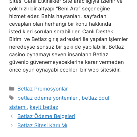
Sitesi Canlı Etkinlikler Site aracılığıyla izlenir ve
çok hızlı bir altyapı “Beni Ara” seçeneğine
hizmet eder. Bahis hayranları, sayfadan
cevapları olan herhangi bir konu hakkında
istedikleri soruları sorabilirler. Canlı Destek
Birimi ve Betlaz giriş adresleri ile yapılan işlemler
neredeyse sonsuz bir şekilde yapılabilir. Betlaz
casino oynamayı seven insanların Betlaz
güvenip güvenemeyeceklerine karar vermeden
önce oyun oynayabilecekleri bir web sitesidir.
Kategoriler
Betlaz Promosyonlar
Etiketler
betlaz ödeme yöntemleri
,
betlaz ödül
sistemi
,
kayit betlaz
Betlaz Ödeme Belgeleri
Betlaz Sitesi Karlı Mı