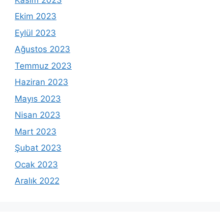
Ekim 2023
Eylül 2023
Ağustos 2023
Temmuz 2023
Haziran 2023
Mayıs 2023
Nisan 2023
Mart 2023
Şubat 2023
Ocak 2023
Aralık 2022