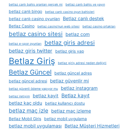
betlaz canlı bahis oranları gerçek mi
betlaz canlı bahis ve yayın
betlaz canlı bingo
betlaz canlı casino oyun bahisleri
Betlaz canlı destek
betlaz canlı casino oyunları
Betlaz Casino
betlaz casino'nun web sitesi
betlaz casino ortakları
betlaz casino sitesi
betlaz com
betlaz giris adresi
betlaz e-spor oyunları
betlaz giris twitter
betlaz giris yap
Betlaz Giriş
betlaz giriş adresi neden değişti
Betlaz Güncel
betlaz güncel adres
betlaz güvenlir mi
betlaz güncel adresi
betlaz instagram
betlaz güvenli ödeme yapıyor mu
Betlaz kayıt
betlaz kayit
betlaz i̇letişim
betlaz kaç oldu
betlaz kullanıcı dostu
betlaz maç izle
betlaz maç izleme
Betlaz Mobil Giriş
betlaz mobil uygulama
betlaz mobil uygulaması
Betlaz Müşteri Hizmetleri