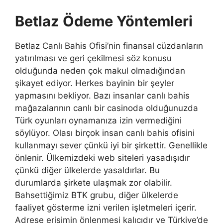
Betlaz Ödeme Yöntemleri
Betlaz Canlı Bahis Ofisi’nin finansal cüzdanların
yatırılması ve geri çekilmesi söz konusu
olduğunda neden çok makul olmadığından
şikayet ediyor. Herkes bayinin bir şeyler
yapmasını bekliyor. Bazı insanlar canlı bahis
mağazalarının canlı bir casinoda olduğunuzda
Türk oyunları oynamanıza izin vermediğini
söylüyor. Olası birçok insan canlı bahis ofisini
kullanmayı sever çünkü iyi bir şirkettir. Genellikle
önlenir. Ülkemizdeki web siteleri yasadışıdır
çünkü diğer ülkelerde yasaldırlar. Bu
durumlarda şirkete ulaşmak zor olabilir.
Bahsettiğimiz BTK grubu, diğer ülkelerde
faaliyet gösterme izni verilen işletmeleri içerir.
Adrese erişimin önlenmesi kalıcıdır ve Türkiye’de