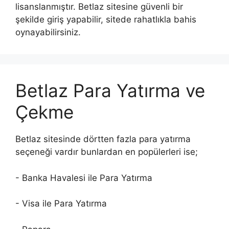
lisanslanmıştır. Betlaz sitesine güvenli bir
şekilde giriş yapabilir, sitede rahatlıkla bahis
oynayabilirsiniz.
Betlaz Para Yatırma ve
Çekme
Betlaz sitesinde dörtten fazla para yatırma
seçeneği vardır bunlardan en popülerleri ise;
- Banka Havalesi ile Para Yatırma
- Visa ile Para Yatırma