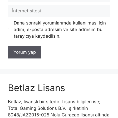
İnternet
sitesi
Daha sonraki yorumlarımda kullanılması için
adım, e-posta adresim ve site adresim bu
tarayıcıya kaydedilsin.
Betlaz Lisans
Betlaz, lisanslı bir sitedir. Lisans bilgileri ise;
Total Gaming Solutions B.V. şirketinin
8048/JAZ2015-025 Nolu Curacao lisansı altında