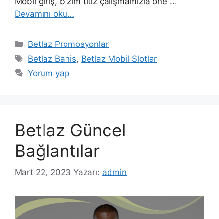
Mobil giriş, bizim titiz çalışmamızla öne …
Devamını oku…
Kategoriler
Betlaz Promosyonlar
Etiketler
Betlaz Bahis
,
Betlaz Mobil Slotlar
Yorum yap
Betlaz Güncel
Bağlantılar
Mart 22, 2023
Yazarı:
admin