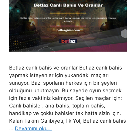
Betlaz canlı bahis ve oranlar Betlaz canlı bahis
yapmak isteyenler için yukarıdaki maçları
sunuyor. Bazı sporların herkes için bir şeyleri
olduğunu unutmayın. Bu sayede oyun seçmek
için fazla vaktiniz kalmıyor. Seçilen maçlar için:
Canlı bahisler: ana bahis, toplam bahis,
handikap ve çoklu bahisler tek hatta sizin için.
Kalan Takım Galibiyeti, İlk Yol, Betlaz canlı bahis
…
Devamını oku…