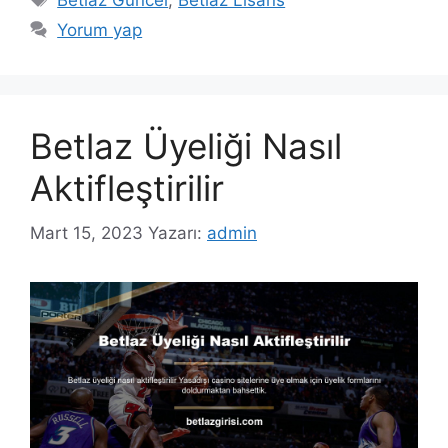
Betlaz Güncel
,
Betlaz Lisans
Yorum yap
Betlaz Üyeliği Nasıl
Aktifleştirilir
Mart 15, 2023
Yazarı:
admin