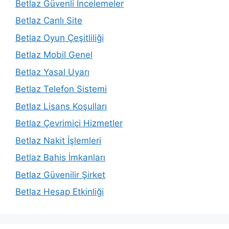
Betlaz Güvenli İncelemeler
Betlaz Canlı Site
Betlaz Oyun Çeşitliliği
Betlaz Mobil Genel
Betlaz Yasal Uyarı
Betlaz Telefon Sistemi
Betlaz Lisans Koşulları
Betlaz Çevrimiçi Hizmetler
Betlaz Nakit İşlemleri
Betlaz Bahis İmkanları
Betlaz Güvenilir Şirket
Betlaz Hesap Etkinliği