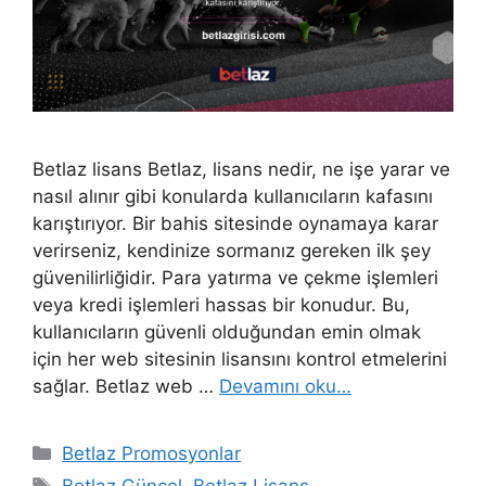
Betlaz lisans Betlaz, lisans nedir, ne işe yarar ve
nasıl alınır gibi konularda kullanıcıların kafasını
karıştırıyor. Bir bahis sitesinde oynamaya karar
verirseniz, kendinize sormanız gereken ilk şey
güvenilirliğidir. Para yatırma ve çekme işlemleri
veya kredi işlemleri hassas bir konudur. Bu,
kullanıcıların güvenli olduğundan emin olmak
için her web sitesinin lisansını kontrol etmelerini
sağlar. Betlaz web …
Devamını oku…
Kategoriler
Betlaz Promosyonlar
Etiketler