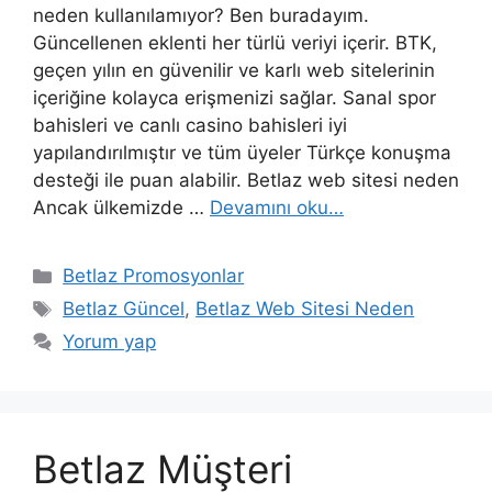
neden kullanılamıyor? Ben buradayım.
Güncellenen eklenti her türlü veriyi içerir. BTK,
geçen yılın en güvenilir ve karlı web sitelerinin
içeriğine kolayca erişmenizi sağlar. Sanal spor
bahisleri ve canlı casino bahisleri iyi
yapılandırılmıştır ve tüm üyeler Türkçe konuşma
desteği ile puan alabilir. Betlaz web sitesi neden
Ancak ülkemizde …
Devamını oku…
Kategoriler
Betlaz Promosyonlar
Etiketler
Betlaz Güncel
,
Betlaz Web Sitesi Neden
Yorum yap
Betlaz Müşteri