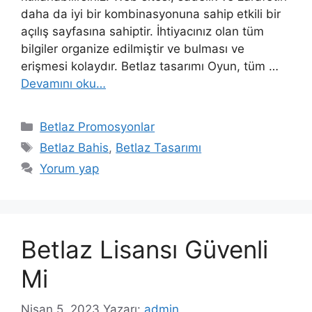
daha da iyi bir kombinasyonuna sahip etkili bir
açılış sayfasına sahiptir. İhtiyacınız olan tüm
bilgiler organize edilmiştir ve bulması ve
erişmesi kolaydır. Betlaz tasarımı Oyun, tüm …
Devamını oku…
Kategoriler
Betlaz Promosyonlar
Etiketler
Betlaz Bahis
,
Betlaz Tasarımı
Yorum yap
Betlaz Lisansı Güvenli
Mi
Nisan 5, 2023
Yazarı:
admin