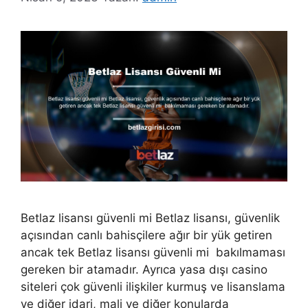
Betlaz lisansı güvenli mi Betlaz lisansı, güvenlik
açısından canlı bahisçilere ağır bir yük getiren
ancak tek Betlaz lisansı güvenli mi bakılmaması
gereken bir atamadır. Ayrıca yasa dışı casino
siteleri çok güvenli ilişkiler kurmuş ve lisanslama
ve diğer idari, mali ve diğer konularda