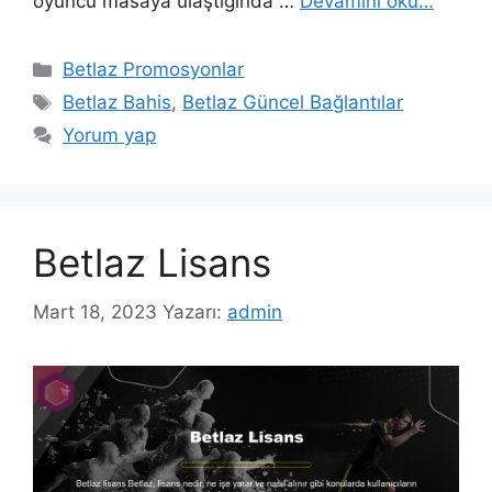
oyuncu masaya ulaştığında …
Devamını oku…
Kategoriler
Betlaz Promosyonlar
Etiketler
Betlaz Bahis
,
Betlaz Güncel Bağlantılar
Yorum yap
Betlaz Lisans
Mart 18, 2023
Yazarı:
admin