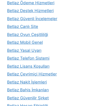
Betlaz Ödeme Hizmetleri
Betlaz Destek Hizmetleri
Betlaz Güvenli İncelemeler
Betlaz Canlı Site
Betlaz Oyun Çeşitliliği
Betlaz Mobil Genel
Betlaz Yasal Uyarı
Betlaz Telefon Sistemi
Betlaz Lisans Koşulları
Betlaz Çevrimiçi Hizmetler
Betlaz Nakit İşlemleri
Betlaz Bahis İmkanları
Betlaz Güvenilir Şirket
Betlaz Hesap Etkinliği