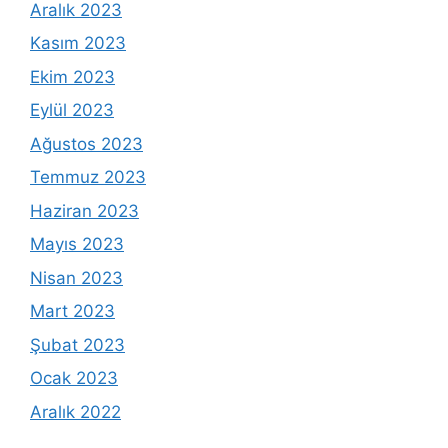
Aralık 2023
Kasım 2023
Ekim 2023
Eylül 2023
Ağustos 2023
Temmuz 2023
Haziran 2023
Mayıs 2023
Nisan 2023
Mart 2023
Şubat 2023
Ocak 2023
Aralık 2022