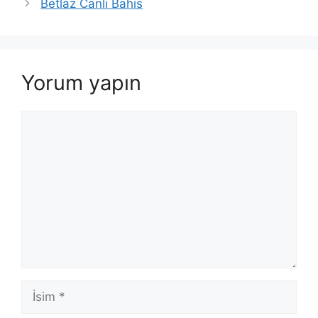
Betlaz Canlı Bahis
Yorum yapın
Yorum
İsim