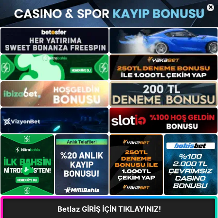
×
Betlaz GİRİŞ İÇİN TIKLAYINIZ!