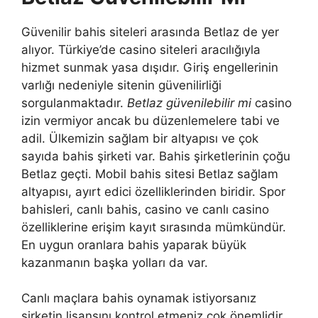
Güvenilir bahis siteleri arasında Betlaz de yer
alıyor. Türkiye’de casino siteleri aracılığıyla
hizmet sunmak yasa dışıdır. Giriş engellerinin
varlığı nedeniyle sitenin güvenilirliği
sorgulanmaktadır.
Betlaz güvenilebilir mi
casino
izin vermiyor ancak bu düzenlemelere tabi ve
adil. Ülkemizin sağlam bir altyapısı ve çok
sayıda bahis şirketi var. Bahis şirketlerinin çoğu
Betlaz geçti. Mobil bahis sitesi Betlaz sağlam
altyapısı, ayırt edici özelliklerinden biridir. Spor
bahisleri, canlı bahis, casino ve canlı casino
özelliklerine erişim kayıt sırasında mümkündür.
En uygun oranlara bahis yaparak büyük
kazanmanın başka yolları da var.
Canlı maçlara bahis oynamak istiyorsanız
şirketin lisansını kontrol etmeniz çok önemlidir.