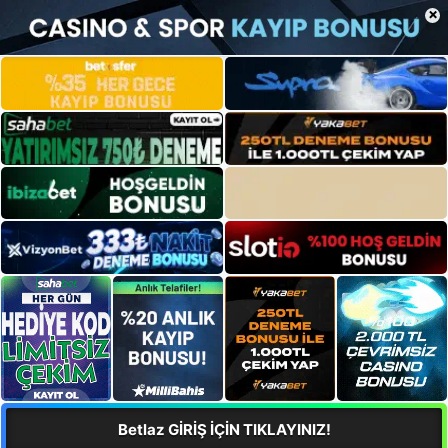
×
Betlaz GİRİŞ İÇİN TIKLAYINIZ!