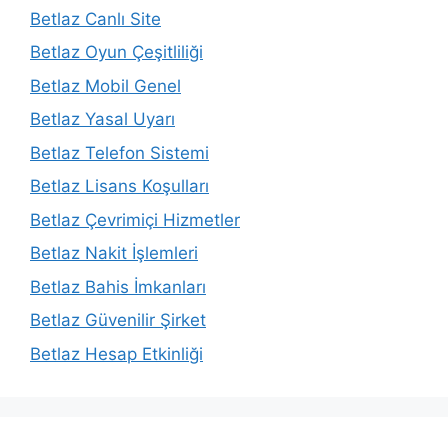
Betlaz Canlı Site
Betlaz Oyun Çeşitliliği
Betlaz Mobil Genel
Betlaz Yasal Uyarı
Betlaz Telefon Sistemi
Betlaz Lisans Koşulları
Betlaz Çevrimiçi Hizmetler
Betlaz Nakit İşlemleri
Betlaz Bahis İmkanları
Betlaz Güvenilir Şirket
Betlaz Hesap Etkinliği