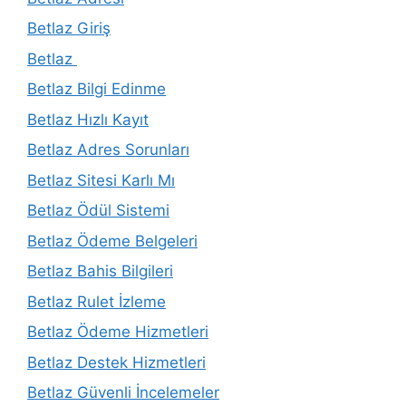
Betlaz Giriş
Betlaz
Betlaz Bilgi Edinme
Betlaz Hızlı Kayıt
Betlaz Adres Sorunları
Betlaz Sitesi Karlı Mı
Betlaz Ödül Sistemi
Betlaz Ödeme Belgeleri
Betlaz Bahis Bilgileri
Betlaz Rulet İzleme
Betlaz Ödeme Hizmetleri
Betlaz Destek Hizmetleri
Betlaz Güvenli İncelemeler