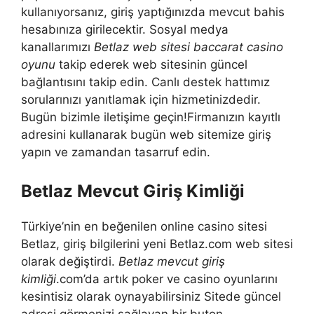
kullanıyorsanız, giriş yaptığınızda mevcut bahis
hesabınıza girilecektir. Sosyal medya
kanallarımızı
Betlaz web sitesi baccarat casino
oyunu
takip ederek web sitesinin güncel
bağlantısını takip edin. Canlı destek hattımız
sorularınızı yanıtlamak için hizmetinizdedir.
Bugün bizimle iletişime geçin!Firmanızın kayıtlı
adresini kullanarak bugün web sitemize giriş
yapın ve zamandan tasarruf edin.
Betlaz Mevcut Giriş Kimliği
Türkiye’nin en beğenilen online casino sitesi
Betlaz, giriş bilgilerini yeni Betlaz.com web sitesi
olarak değiştirdi.
Betlaz mevcut giriş
kimliği
.com’da artık poker ve casino oyunlarını
kesintisiz olarak oynayabilirsiniz Sitede güncel