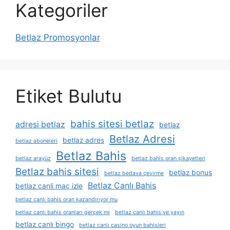
Kategoriler
Betlaz Promosyonlar
Etiket Bulutu
bahis sitesi betlaz
adresi betlaz
betlaz
Betlaz Adresi
betlaz adres
betlaz aboneleri
Betlaz Bahis
betlaz arayüz
betlaz bahis oran şikayetleri
Betlaz bahis sitesi
betlaz bonus
betlaz bedava çevirme
Betlaz Canlı Bahis
betlaz canli maç izle
betlaz canlı bahis oran kazandırıyor mu
betlaz canlı bahis oranları gerçek mi
betlaz canlı bahis ve yayın
betlaz canlı bingo
betlaz canlı casino oyun bahisleri