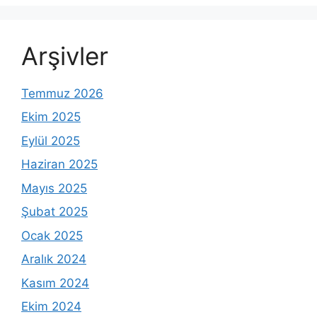
Arşivler
Temmuz 2026
Ekim 2025
Eylül 2025
Haziran 2025
Mayıs 2025
Şubat 2025
Ocak 2025
Aralık 2024
Kasım 2024
Ekim 2024