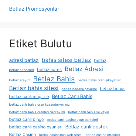
Betlaz Promosyonlar
Etiket Bulutu
bahis sitesi betlaz
adresi betlaz
betlaz
Betlaz Adresi
betlaz adres
betlaz aboneleri
Betlaz Bahis
betlaz arayüz
betlaz bahis oran şikayetleri
Betlaz bahis sitesi
betlaz bonus
betlaz bedava çevirme
Betlaz Canlı Bahis
betlaz canli maç izle
betlaz canlı bahis oran kazandırıyor mu
betlaz canlı bahis oranları gerçek mi
betlaz canlı bahis ve yayın
betlaz canlı bingo
betlaz canlı casino oyun bahisleri
Betlaz canlı destek
betlaz canlı casino oyunları
Betlaz Casino
betlaz casino'nun web sitesi
betlaz casino ortakları