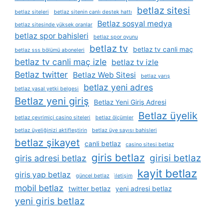
betlaz sitesi
betlaz siteleri
betlaz sitenin canlı destek hattı
Betlaz sosyal medya
betlaz sitesinde yüksek oranlar
betlaz spor bahisleri
betlaz spor oyunu
betlaz tv
betlaz tv canli maç
betlaz sss bölümü aboneleri
betlaz tv canli maç izle
betlaz tv izle
Betlaz twitter
Betlaz Web Sitesi
betlaz yarış
betlaz yeni adres
betlaz yasal yetki belgesi
Betlaz yeni giriş
Betlaz Yeni Giriş Adresi
Betlaz üyelik
betlaz çevrimiçi casino siteleri
betlaz ölçümler
betlaz üyeliğinizi aktifleştirin
betlaz üye sayısı bahisleri
betlaz şikayet
canli betlaz
casino sitesi betlaz
giris betlaz
girisi betlaz
giris adresi betlaz
kayit betlaz
giris yap betlaz
güncel betlaz
i̇letişim
mobil betlaz
twitter betlaz
yeni adresi betlaz
yeni giris betlaz