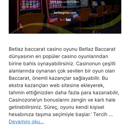
Betlaz baccarat casino oyunu Betlaz Baccarat
dünyasının en popüler casino oyunlarından
birine bahis oynayabilirsiniz. Casinonun çeşitli
alanlarında oynanan çok sevilen bir oyun olan
Baccarat, önemli kazançlar sağlayabilir. Bu
ekstra kazançları web sitesine ekleyerek,
tahmin ettiğinizden daha fazla para kazanabilir,
Casinozone’un bonuslarını zengin ve karlı hale
getirebilirsiniz. Süreç, oyunu kendi kişisel
hesabınıza taşıma seçimiyle başlar.’ Tercih …
Devamını oku…