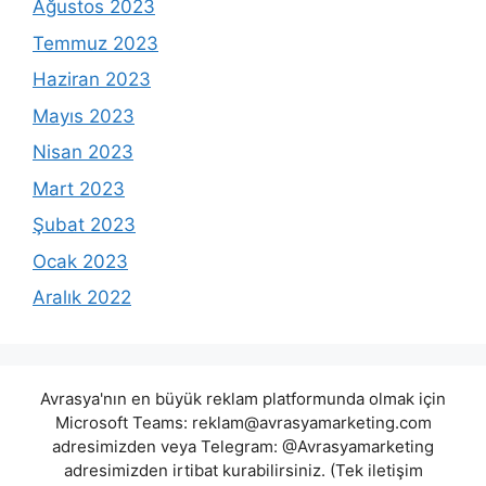
Ağustos 2023
Temmuz 2023
Haziran 2023
Mayıs 2023
Nisan 2023
Mart 2023
Şubat 2023
Ocak 2023
Aralık 2022
Avrasya'nın en büyük reklam platformunda olmak için
Microsoft Teams:
reklam@avrasyamarketing.com
adresimizden veya Telegram: @Avrasyamarketing
adresimizden irtibat kurabilirsiniz. (Tek iletişim