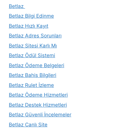
Betlaz
Betlaz Bilgi Edinme
Betlaz Hızlı Kayıt
Betlaz Adres Sorunları
Betlaz Sitesi Karlı Mı
Betlaz Ödül Sistemi
Betlaz Ödeme Belgeleri
Betlaz Bahis Bilgileri
Betlaz Rulet İzleme
Betlaz Ödeme Hizmetleri
Betlaz Destek Hizmetleri
Betlaz Güvenli İncelemeler
Betlaz Canlı Site