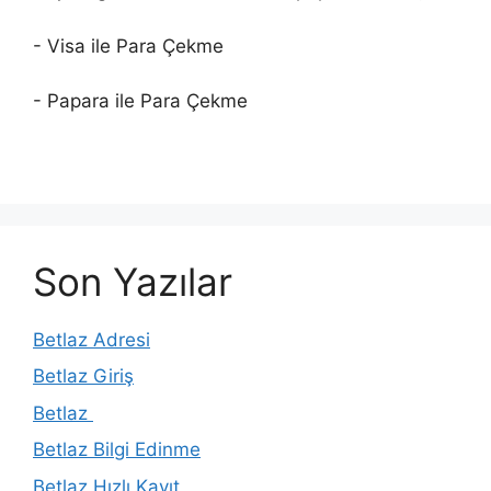
- Visa ile Para Çekme
- Papara ile Para Çekme
Son Yazılar
Betlaz Adresi
Betlaz Giriş
Betlaz
Betlaz Bilgi Edinme
Betlaz Hızlı Kayıt