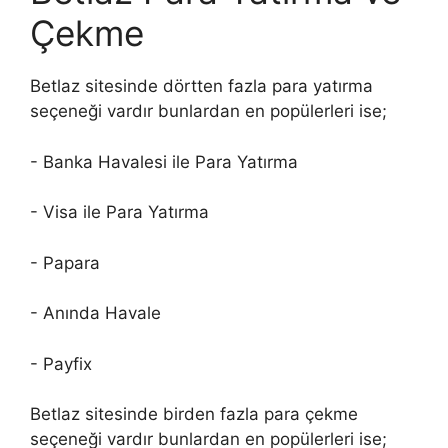
Çekme
Betlaz sitesinde dörtten fazla para yatırma
seçeneği vardır bunlardan en popülerleri ise;
- Banka Havalesi ile Para Yatırma
- Visa ile Para Yatırma
- Papara
- Anında Havale
- Payfix
Betlaz sitesinde birden fazla para çekme
seçeneği vardır bunlardan en popülerleri ise;