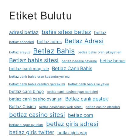
Etiket Bulutu
bahis sitesi betlaz
adresi betlaz
betlaz
Betlaz Adresi
betlaz adres
betlaz aboneleri
Betlaz Bahis
betlaz arayüz
betlaz bahis oran şikayetleri
Betlaz bahis sitesi
betlaz bonus
betlaz bedava çevirme
Betlaz Canlı Bahis
betlaz canli maç izle
betlaz canlı bahis oran kazandırıyor mu
betlaz canlı bahis oranları gerçek mi
betlaz canlı bahis ve yayın
betlaz canlı bingo
betlaz canlı casino oyun bahisleri
Betlaz canlı destek
betlaz canlı casino oyunları
Betlaz Casino
betlaz casino'nun web sitesi
betlaz casino ortakları
betlaz casino sitesi
betlaz com
betlaz giris adresi
betlaz e-spor oyunları
betlaz giris twitter
betlaz giris yap