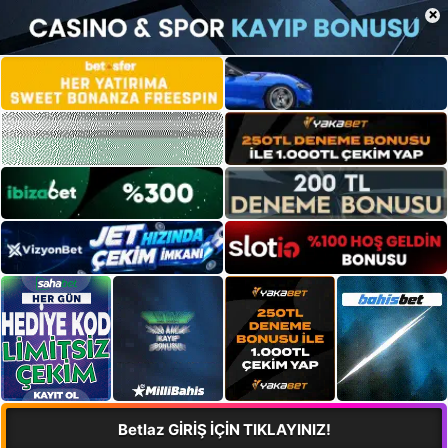
×
Betlaz GİRİŞ İÇİN TIKLAYINIZ!