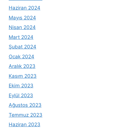
Haziran 2024
Mayıs 2024
Nisan 2024
Mart 2024
Şubat 2024
Ocak 2024
Aralık 2023
Kasım 2023
Ekim 2023
Eylül 2023
Ağustos 2023
Temmuz 2023
Haziran 2023