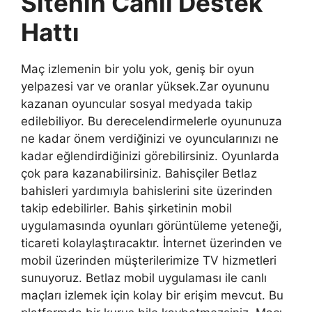
Sitenin Canlı Destek
Hattı
Maç izlemenin bir yolu yok, geniş bir oyun
yelpazesi var ve oranlar yüksek.Zar oyununu
kazanan oyuncular sosyal medyada takip
edilebiliyor. Bu derecelendirmelerle oyununuza
ne kadar önem verdiğinizi ve oyuncularınızı ne
kadar eğlendirdiğinizi görebilirsiniz. Oyunlarda
çok para kazanabilirsiniz. Bahisçiler Betlaz
bahisleri yardımıyla bahislerini site üzerinden
takip edebilirler. Bahis şirketinin mobil
uygulamasında oyunları görüntüleme yeteneği,
ticareti kolaylaştıracaktır. İnternet üzerinden ve
mobil üzerinden müşterilerimize TV hizmetleri
sunuyoruz. Betlaz mobil uygulaması ile canlı
maçları izlemek için kolay bir erişim mevcut. Bu