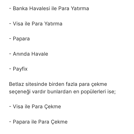
- Banka Havalesi ile Para Yatırma
- Visa ile Para Yatırma
- Papara
- Anında Havale
- Payfix
Betlaz sitesinde birden fazla para çekme
seçeneği vardır bunlardan en popülerleri ise;
- Visa ile Para Çekme
- Papara ile Para Çekme