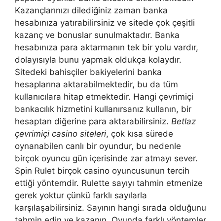
Kazançlarınızı dilediğiniz zaman banka
hesabınıza yatırabilirsiniz ve sitede çok çeşitli
kazanç ve bonuslar sunulmaktadır. Banka
hesabınıza para aktarmanın tek bir yolu vardır,
dolayısıyla bunu yapmak oldukça kolaydır.
Sitedeki bahisçiler bakiyelerini banka
hesaplarına aktarabilmektedir, bu da tüm
kullanıcılara hitap etmektedir. Hangi çevrimiçi
bankacılık hizmetini kullanırsanız kullanın, bir
hesaptan diğerine para aktarabilirsiniz.
Betlaz
çevrimiçi casino siteleri
, çok kısa sürede
oynanabilen canlı bir oyundur, bu nedenle
birçok oyuncu gün içerisinde zar atmayı sever.
Spin Rulet birçok casino oyuncusunun tercih
ettiği yöntemdir. Rulette sayıyı tahmin etmenize
gerek yoktur çünkü farklı sayılarla
karşılaşabilirsiniz. Sayının hangi sırada olduğunu
tahmin edin ve kazanın. Oyunda farklı yöntemler