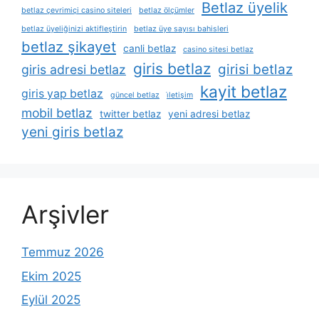
Betlaz üyelik
betlaz çevrimiçi casino siteleri
betlaz ölçümler
betlaz üyeliğinizi aktifleştirin
betlaz üye sayısı bahisleri
betlaz şikayet
canli betlaz
casino sitesi betlaz
giris betlaz
girisi betlaz
giris adresi betlaz
kayit betlaz
giris yap betlaz
güncel betlaz
i̇letişim
mobil betlaz
twitter betlaz
yeni adresi betlaz
yeni giris betlaz
Arşivler
Temmuz 2026
Ekim 2025
Eylül 2025