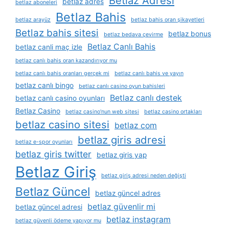
Betlaz Adresi
betlaz adres
betlaz aboneleri
Betlaz Bahis
betlaz arayüz
betlaz bahis oran şikayetleri
Betlaz bahis sitesi
betlaz bonus
betlaz bedava çevirme
Betlaz Canlı Bahis
betlaz canli maç izle
betlaz canlı bahis oran kazandırıyor mu
betlaz canlı bahis oranları gerçek mi
betlaz canlı bahis ve yayın
betlaz canlı bingo
betlaz canlı casino oyun bahisleri
Betlaz canlı destek
betlaz canlı casino oyunları
Betlaz Casino
betlaz casino'nun web sitesi
betlaz casino ortakları
betlaz casino sitesi
betlaz com
betlaz giris adresi
betlaz e-spor oyunları
betlaz giris twitter
betlaz giris yap
Betlaz Giriş
betlaz giriş adresi neden değişti
Betlaz Güncel
betlaz güncel adres
betlaz güvenlir mi
betlaz güncel adresi
betlaz instagram
betlaz güvenli ödeme yapıyor mu