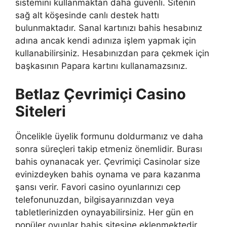
sistemini kullanmaktan daha güvenli. Sitenin
sağ alt köşesinde canlı destek hattı
bulunmaktadır. Sanal kartınızı bahis hesabınız
adına ancak kendi adınıza işlem yapmak için
kullanabilirsiniz. Hesabınızdan para çekmek için
başkasının Papara kartını kullanamazsınız.
Betlaz Çevrimiçi Casino
Siteleri
Öncelikle üyelik formunu doldurmanız ve daha
sonra süreçleri takip etmeniz önemlidir. Burası
bahis oynanacak yer. Çevrimiçi Casinolar size
evinizdeyken bahis oynama ve para kazanma
şansı verir. Favori casino oyunlarınızı cep
telefonunuzdan, bilgisayarınızdan veya
tabletlerinizden oynayabilirsiniz. Her gün en
popüler oyunlar bahis sitesine eklenmektedir.