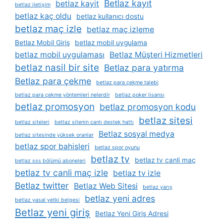
Betlaz kayıt
betlaz kayit
betlaz i̇letişim
betlaz kaç oldu
betlaz kullanıcı dostu
betlaz maç izle
betlaz maç izleme
Betlaz Mobil Giriş
betlaz mobil uygulama
betlaz mobil uygulaması
Betlaz Müşteri Hizmetleri
betlaz nasil bir site
Betlaz para yatırma
Betlaz para çekme
betlaz para çekme talebi
betlaz para çekme yöntemleri nelerdir
betlaz poker lisansı
betlaz promosyon
betlaz promosyon kodu
betlaz sitesi
betlaz siteleri
betlaz sitenin canlı destek hattı
Betlaz sosyal medya
betlaz sitesinde yüksek oranlar
betlaz spor bahisleri
betlaz spor oyunu
betlaz tv
betlaz tv canli maç
betlaz sss bölümü aboneleri
betlaz tv canli maç izle
betlaz tv izle
Betlaz twitter
Betlaz Web Sitesi
betlaz yarış
betlaz yeni adres
betlaz yasal yetki belgesi
Betlaz yeni giriş
Betlaz Yeni Giriş Adresi