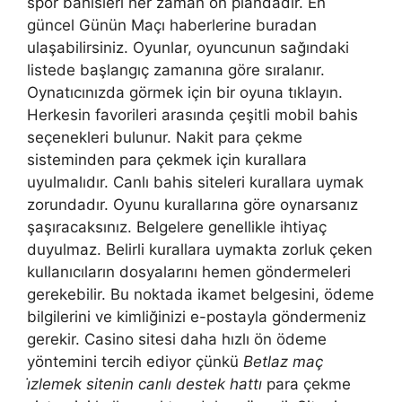
spor bahisleri her zaman ön plandadır. En
güncel Günün Maçı haberlerine buradan
ulaşabilirsiniz. Oyunlar, oyuncunun sağındaki
listede başlangıç ​​zamanına göre sıralanır.
Oynatıcınızda görmek için bir oyuna tıklayın.
Herkesin favorileri arasında çeşitli mobil bahis
seçenekleri bulunur. Nakit para çekme
sisteminden para çekmek için kurallara
uyulmalıdır. Canlı bahis siteleri kurallara uymak
zorundadır. Oyunu kurallarına göre oynarsanız
şaşıracaksınız. Belgelere genellikle ihtiyaç
duyulmaz. Belirli kurallara uymakta zorluk çeken
kullanıcıların dosyalarını hemen göndermeleri
gerekebilir. Bu noktada ikamet belgesini, ödeme
bilgilerini ve kimliğinizi e-postayla göndermeniz
gerekir. Casino sitesi daha hızlı ön ödeme
yöntemini tercih ediyor çünkü
Betlaz maç
i̇zlemek sitenin canlı destek hattı
para çekme