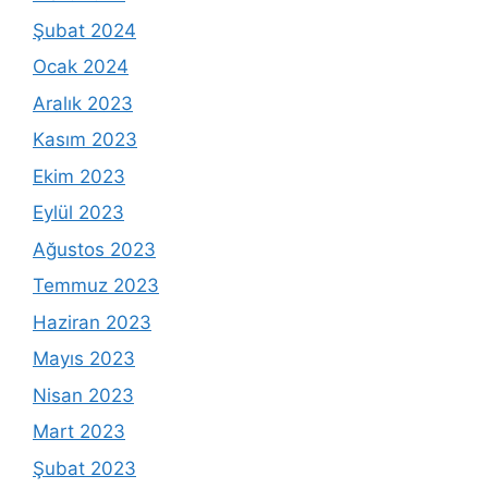
Şubat 2024
Ocak 2024
Aralık 2023
Kasım 2023
Ekim 2023
Eylül 2023
Ağustos 2023
Temmuz 2023
Haziran 2023
Mayıs 2023
Nisan 2023
Mart 2023
Şubat 2023