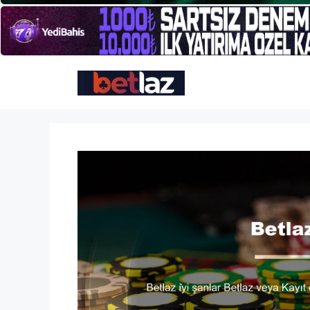
İçeriğe
atla