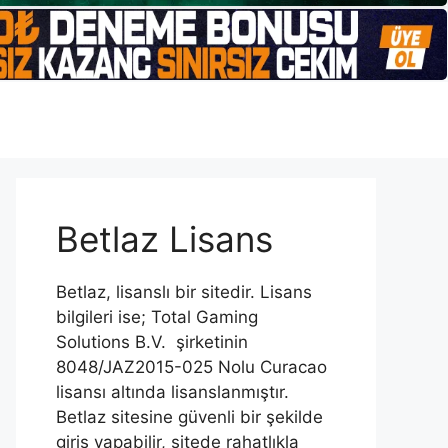
Betlaz Lisans
Betlaz, lisanslı bir sitedir. Lisans
bilgileri ise; Total Gaming
Solutions B.V. şirketinin
8048/JAZ2015-025 Nolu Curacao
lisansı altında lisanslanmıştır.
Betlaz sitesine güvenli bir şekilde
giriş yapabilir, sitede rahatlıkla