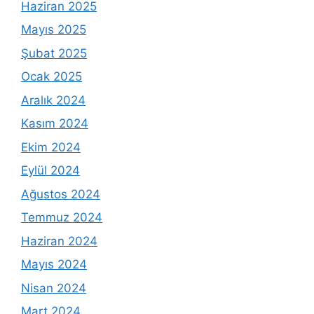
Haziran 2025
Mayıs 2025
Şubat 2025
Ocak 2025
Aralık 2024
Kasım 2024
Ekim 2024
Eylül 2024
Ağustos 2024
Temmuz 2024
Haziran 2024
Mayıs 2024
Nisan 2024
Mart 2024