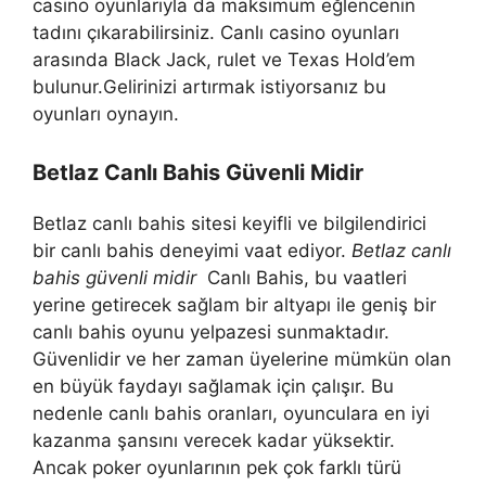
casino oyunlarıyla da maksimum eğlencenin
tadını çıkarabilirsiniz. Canlı casino oyunları
arasında Black Jack, rulet ve Texas Hold’em
bulunur.Gelirinizi artırmak istiyorsanız bu
oyunları oynayın.
Betlaz Canlı Bahis Güvenli Midir
Betlaz canlı bahis sitesi keyifli ve bilgilendirici
bir canlı bahis deneyimi vaat ediyor.
Betlaz canlı
bahis güvenli midir
Canlı Bahis, bu vaatleri
yerine getirecek sağlam bir altyapı ile geniş bir
canlı bahis oyunu yelpazesi sunmaktadır.
Güvenlidir ve her zaman üyelerine mümkün olan
en büyük faydayı sağlamak için çalışır. Bu
nedenle canlı bahis oranları, oyunculara en iyi
kazanma şansını verecek kadar yüksektir.
Ancak poker oyunlarının pek çok farklı türü