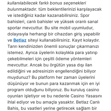
kullanılabilecek farklı bonus seçenekleri
bulunmaktadır.
tüm beklentilerinizi karşılayacak
ve istediğiniz kadar kazanabilirsiniz. Spor
bahisleri, canlı bahisler ve yüksek oranlı sanal
sporlar mevcuttur. Bu site mobil uyumludur,
dolayısıyla herhangi bir cihazdan giriş yapabilir
ve
Betlaz
siteyi kullanabilirsiniz. Kayıt kolaydır.
Tanrı kendinizden önemli sonuçlar çıkarmanızı
istemez. Ayrıca üyelerin kolaylıkla para yatırıp
çekebilmeleri için çeşitli ödeme yöntemleri
mevcuttur. Ancak bu örgütün yasa dışı ilan
edildiğini ve adresinizin engellendiğini biliyor
muydunuz? Bu platform her zaman üyelerini
düşünüyor ve bunun para kazanmak için en iyi
program olduğunu biliyoruz. Bu kuruluş casino
oyunları işletiyor ve bu nedenle Casino Yasasını
ihlal ediyor ve bu amaçla yasaktır. Betlaz Canlı
Bahis, bu vaatleri yerine getirecek sağlam bir