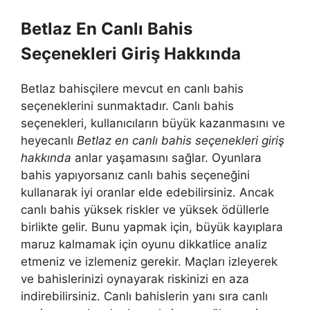
Betlaz En Canlı Bahis
Seçenekleri Giriş Hakkında
Betlaz bahisçilere mevcut en canlı bahis
seçeneklerini sunmaktadır. Canlı bahis
seçenekleri, kullanıcıların büyük kazanmasını ve
heyecanlı
Betlaz en canlı bahis seçenekleri giriş
hakkında
anlar yaşamasını sağlar. Oyunlara
bahis yapıyorsanız canlı bahis seçeneğini
kullanarak iyi oranlar elde edebilirsiniz. Ancak
canlı bahis yüksek riskler ve yüksek ödüllerle
birlikte gelir. Bunu yapmak için, büyük kayıplara
maruz kalmamak için oyunu dikkatlice analiz
etmeniz ve izlemeniz gerekir. Maçları izleyerek
ve bahislerinizi oynayarak riskinizi en aza
indirebilirsiniz. Canlı bahislerin yanı sıra canlı