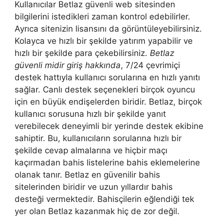
Kullanıcılar Betlaz güvenli web sitesinden
bilgilerini istedikleri zaman kontrol edebilirler.
Ayrıca sitenizin lisansını da görüntüleyebilirsiniz.
Kolayca ve hızlı bir şekilde yatırım yapabilir ve
hızlı bir şekilde para çekebilirsiniz.
Betlaz
güvenli midir giriş hakkında
, 7/24 çevrimiçi
destek hattıyla kullanıcı sorularına en hızlı yanıtı
sağlar. Canlı destek seçenekleri birçok oyuncu
için en büyük endişelerden biridir. Betlaz, birçok
kullanıcı sorusuna hızlı bir şekilde yanıt
verebilecek deneyimli bir yerinde destek ekibine
sahiptir. Bu, kullanıcıların sorularına hızlı bir
şekilde cevap almalarına ve hiçbir maçı
kaçırmadan bahis listelerine bahis eklemelerine
olanak tanır. Betlaz en güvenilir bahis
sitelerinden biridir ve uzun yıllardır bahis
desteği vermektedir. Bahisçilerin eğlendiği tek
yer olan Betlaz kazanmak hiç de zor değil.