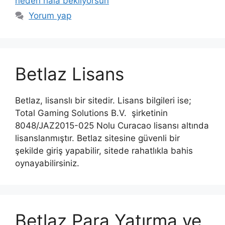
neden hala bekliyorsun
Yorum yap
Betlaz Lisans
Betlaz, lisanslı bir sitedir. Lisans bilgileri ise;
Total Gaming Solutions B.V. şirketinin
8048/JAZ2015-025 Nolu Curacao lisansı altında
lisanslanmıştır. Betlaz sitesine güvenli bir
şekilde giriş yapabilir, sitede rahatlıkla bahis
oynayabilirsiniz.
Betlaz Para Yatırma ve