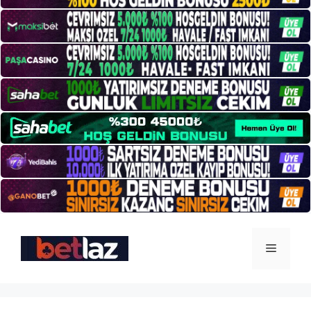
İçeriğe
atla
Menü