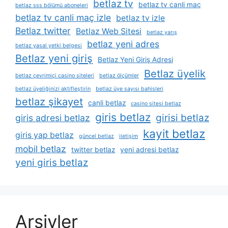
betlaz tv
betlaz tv canli maç
betlaz sss bölümü aboneleri
betlaz tv canli maç izle
betlaz tv izle
Betlaz twitter
Betlaz Web Sitesi
betlaz yarış
betlaz yeni adres
betlaz yasal yetki belgesi
Betlaz yeni giriş
Betlaz Yeni Giriş Adresi
Betlaz üyelik
betlaz çevrimiçi casino siteleri
betlaz ölçümler
betlaz üyeliğinizi aktifleştirin
betlaz üye sayısı bahisleri
betlaz şikayet
canli betlaz
casino sitesi betlaz
giris betlaz
girisi betlaz
giris adresi betlaz
kayit betlaz
giris yap betlaz
güncel betlaz
i̇letişim
mobil betlaz
twitter betlaz
yeni adresi betlaz
yeni giris betlaz
Arşivler