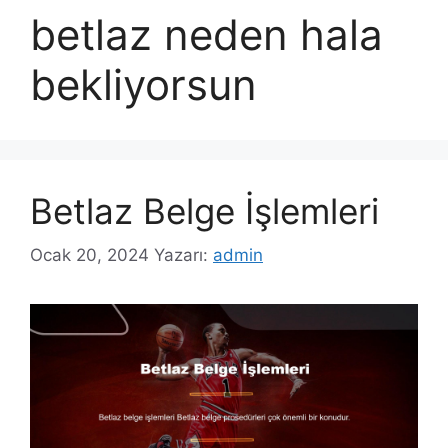
betlaz neden hala
bekliyorsun
Betlaz Belge İşlemleri
Ocak 20, 2024
Yazarı:
admin