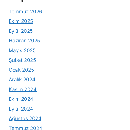
Temmuz 2026
Ekim 2025
Eylül 2025
Haziran 2025
Mayıs 2025
Şubat 2025
Ocak 2025
Aralık 2024
Kasım 2024
Ekim 2024
Eylül 2024
Ağustos 2024
Temmuz 2024