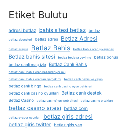
Etiket Bulutu
bahis sitesi betlaz
adresi betlaz
betlaz
Betlaz Adresi
betlaz adres
betlaz aboneleri
Betlaz Bahis
betlaz arayüz
betlaz bahis oran şikayetleri
Betlaz bahis sitesi
betlaz bonus
betlaz bedava çevirme
Betlaz Canlı Bahis
betlaz canli maç izle
betlaz canlı bahis oran kazandırıyor mu
betlaz canlı bahis oranları gerçek mi
betlaz canlı bahis ve yayın
betlaz canlı bingo
betlaz canlı casino oyun bahisleri
Betlaz canlı destek
betlaz canlı casino oyunları
Betlaz Casino
betlaz casino'nun web sitesi
betlaz casino ortakları
betlaz casino sitesi
betlaz com
betlaz giris adresi
betlaz e-spor oyunları
betlaz giris twitter
betlaz giris yap