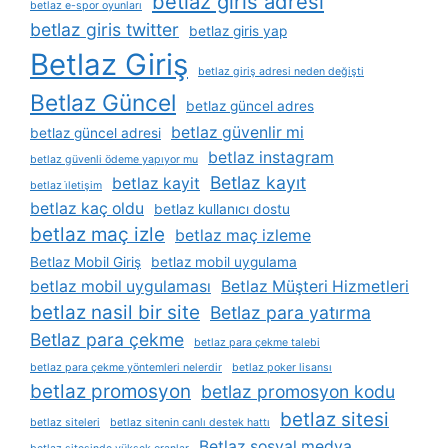
betlaz giris adresi
betlaz e-spor oyunları
betlaz giris twitter
betlaz giris yap
Betlaz Giriş
betlaz giriş adresi neden değişti
Betlaz Güncel
betlaz güncel adres
betlaz güvenlir mi
betlaz güncel adresi
betlaz instagram
betlaz güvenli ödeme yapıyor mu
Betlaz kayıt
betlaz kayit
betlaz i̇letişim
betlaz kaç oldu
betlaz kullanıcı dostu
betlaz maç izle
betlaz maç izleme
Betlaz Mobil Giriş
betlaz mobil uygulama
betlaz mobil uygulaması
Betlaz Müşteri Hizmetleri
betlaz nasil bir site
Betlaz para yatırma
Betlaz para çekme
betlaz para çekme talebi
betlaz para çekme yöntemleri nelerdir
betlaz poker lisansı
betlaz promosyon
betlaz promosyon kodu
betlaz sitesi
betlaz siteleri
betlaz sitenin canlı destek hattı
Betlaz sosyal medya