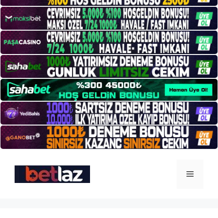
İçeriğe
atla
Menü