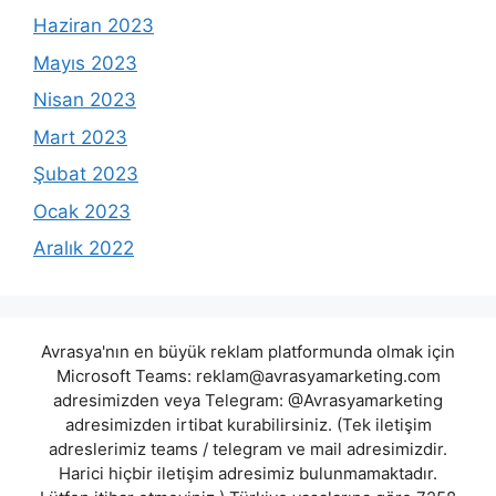
Haziran 2023
Mayıs 2023
Nisan 2023
Mart 2023
Şubat 2023
Ocak 2023
Aralık 2022
Avrasya'nın en büyük reklam platformunda olmak için
Microsoft Teams:
reklam@avrasyamarketing.com
adresimizden veya Telegram: @Avrasyamarketing
adresimizden irtibat kurabilirsiniz. (Tek iletişim
adreslerimiz teams / telegram ve mail adresimizdir.
Harici hiçbir iletişim adresimiz bulunmamaktadır.