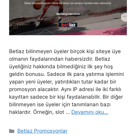
Betlaz bilinmeyen üyeler birçok kişi siteye üye
olmanın faydalarından habersizdir. Betlaz
üyeliğiniz hakkında bilmediğiniz ilk şey hoş
geldin bonusu. Sadece ilk para yatırma işlemini
yapan yeni üyeler, yatırdıkları tutar kadar bir
promosyon alacaktır. Aynı IP adresi ile iki farklı
kayıttan sadece bir kişi faydalanabilir. Bir diğer
bilinmeyen ise üyeler için tanımlanan bazı
haklardır. Örneğin, slot …
Devamını oku…
Kategoriler
Betlaz Promosyonlar