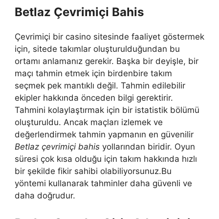
Betlaz Çevrimiçi Bahis
Çevrimiçi bir casino sitesinde faaliyet göstermek
için, sitede takımlar oluşturulduğundan bu
ortamı anlamanız gerekir. Başka bir deyişle, bir
maçı tahmin etmek için birdenbire takım
seçmek pek mantıklı değil. Tahmin edilebilir
ekipler hakkında önceden bilgi gerektirir.
Tahmini kolaylaştırmak için bir istatistik bölümü
oluşturuldu. Ancak maçları izlemek ve
değerlendirmek tahmin yapmanın en güvenilir
Betlaz çevrimiçi bahis
yollarından biridir. Oyun
süresi çok kısa olduğu için takım hakkında hızlı
bir şekilde fikir sahibi olabiliyorsunuz.Bu
yöntemi kullanarak tahminler daha güvenli ve
daha doğrudur.