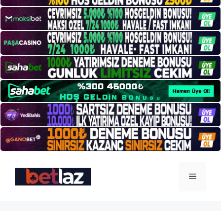
İçeriğe
atla
Menü