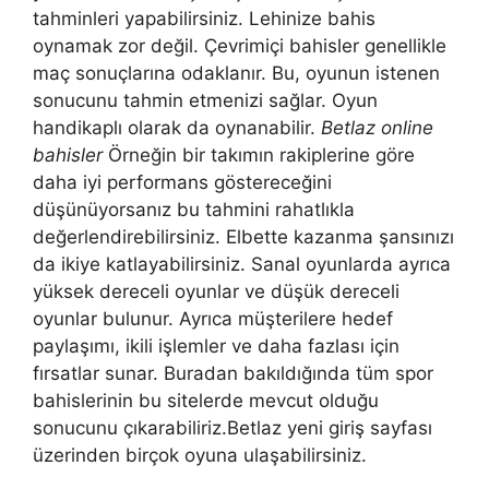
tahminleri yapabilirsiniz. Lehinize bahis
oynamak zor değil. Çevrimiçi bahisler genellikle
maç sonuçlarına odaklanır. Bu, oyunun istenen
sonucunu tahmin etmenizi sağlar. Oyun
handikaplı olarak da oynanabilir.
Betlaz online
bahisler
Örneğin bir takımın rakiplerine göre
daha iyi performans göstereceğini
düşünüyorsanız bu tahmini rahatlıkla
değerlendirebilirsiniz. Elbette kazanma şansınızı
da ikiye katlayabilirsiniz. Sanal oyunlarda ayrıca
yüksek dereceli oyunlar ve düşük dereceli
oyunlar bulunur. Ayrıca müşterilere hedef
paylaşımı, ikili işlemler ve daha fazlası için
fırsatlar sunar. Buradan bakıldığında tüm spor
bahislerinin bu sitelerde mevcut olduğu
sonucunu çıkarabiliriz.Betlaz yeni giriş sayfası
üzerinden birçok oyuna ulaşabilirsiniz.