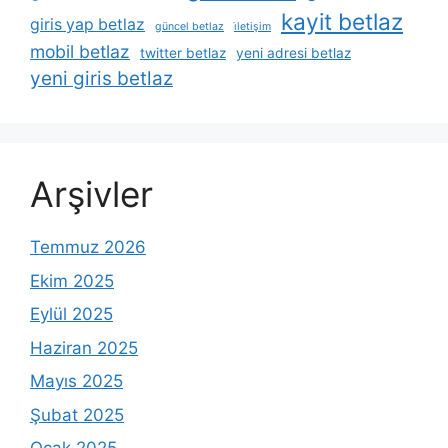
kayit betlaz
giris yap betlaz
güncel betlaz
i̇letişim
mobil betlaz
twitter betlaz
yeni adresi betlaz
yeni giris betlaz
Arşivler
Temmuz 2026
Ekim 2025
Eylül 2025
Haziran 2025
Mayıs 2025
Şubat 2025