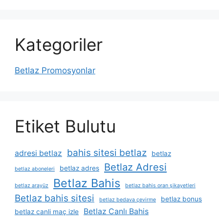
Kategoriler
Betlaz Promosyonlar
Etiket Bulutu
bahis sitesi betlaz
adresi betlaz
betlaz
Betlaz Adresi
betlaz adres
betlaz aboneleri
Betlaz Bahis
betlaz arayüz
betlaz bahis oran şikayetleri
Betlaz bahis sitesi
betlaz bonus
betlaz bedava çevirme
Betlaz Canlı Bahis
betlaz canli maç izle