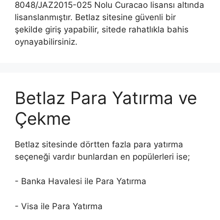
8048/JAZ2015-025 Nolu Curacao lisansı altında
lisanslanmıştır. Betlaz sitesine güvenli bir
şekilde giriş yapabilir, sitede rahatlıkla bahis
oynayabilirsiniz.
Betlaz Para Yatırma ve
Çekme
Betlaz sitesinde dörtten fazla para yatırma
seçeneği vardır bunlardan en popülerleri ise;
- Banka Havalesi ile Para Yatırma
- Visa ile Para Yatırma