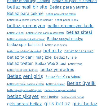
betlaz mobil uygulaması
Betlaz Müşteri Hizmetleri
betlaz nasil bir site
Betlaz para yatırma
Betlaz para çekme
betlaz para çekme talebi
betlaz para çekme yöntemleri nelerdir
betlaz poker lisansı
betlaz promosyon
betlaz promosyon kodu
betlaz sitesi
betlaz siteleri
betlaz sitenin canlı destek hattı
Betlaz sosyal medya
betlaz sitesinde yüksek oranlar
betlaz spor bahisleri
betlaz spor oyunu
betlaz tv
betlaz tv canli maç
betlaz sss bölümü aboneleri
betlaz tv canli maç izle
betlaz tv izle
Betlaz twitter
Betlaz Web Sitesi
betlaz yarış
betlaz yeni adres
betlaz yasal yetki belgesi
Betlaz yeni giriş
Betlaz Yeni Giriş Adresi
Betlaz üyelik
betlaz çevrimiçi casino siteleri
betlaz ölçümler
betlaz üyeliğinizi aktifleştirin
betlaz üye sayısı bahisleri
betlaz şikayet
canli betlaz
casino sitesi betlaz
giris betlaz
girisi betlaz
giris adresi betlaz