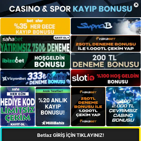
×
Betlaz GİRİŞ İÇİN TIKLAYINIZ!