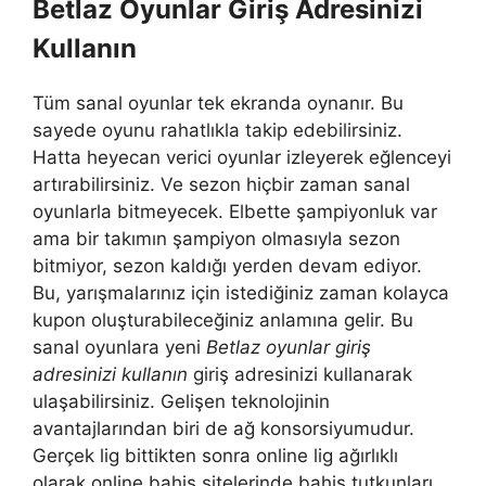
Betlaz Oyunlar Giriş Adresinizi
Kullanın
Tüm sanal oyunlar tek ekranda oynanır. Bu
sayede oyunu rahatlıkla takip edebilirsiniz.
Hatta heyecan verici oyunlar izleyerek eğlenceyi
artırabilirsiniz. Ve sezon hiçbir zaman sanal
oyunlarla bitmeyecek. Elbette şampiyonluk var
ama bir takımın şampiyon olmasıyla sezon
bitmiyor, sezon kaldığı yerden devam ediyor.
Bu, yarışmalarınız için istediğiniz zaman kolayca
kupon oluşturabileceğiniz anlamına gelir. Bu
sanal oyunlara yeni
Betlaz oyunlar giriş
adresinizi kullanın
giriş adresinizi kullanarak
ulaşabilirsiniz. Gelişen teknolojinin
avantajlarından biri de ağ konsorsiyumudur.
Gerçek lig bittikten sonra online lig ağırlıklı
olarak online bahis sitelerinde bahis tutkunları