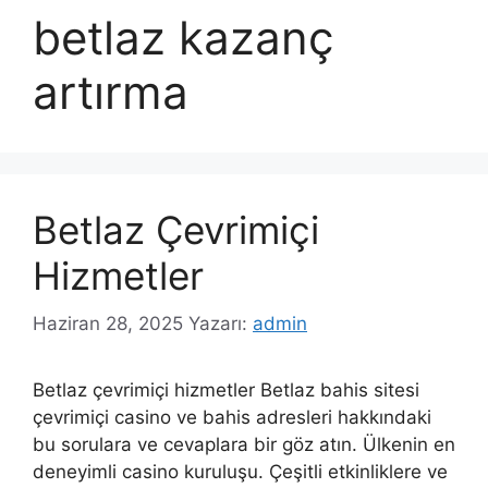
betlaz kazanç
artırma
Betlaz Çevrimiçi
Hizmetler
Haziran 28, 2025
Yazarı:
admin
Betlaz çevrimiçi hizmetler Betlaz bahis sitesi
çevrimiçi casino ve bahis adresleri hakkındaki
bu sorulara ve cevaplara bir göz atın. Ülkenin en
deneyimli casino kuruluşu. Çeşitli etkinliklere ve