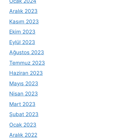
Ocak 2024
Aralık 2023
Kasım 2023
Ekim 2023
Eylül 2023
Ağustos 2023
Temmuz 2023
Haziran 2023
Mayıs 2023
Nisan 2023
Mart 2023
Şubat 2023
Ocak 2023
Aralık 2022