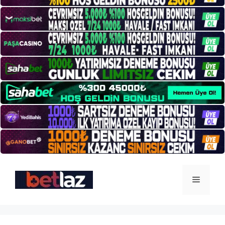
İçeriğe
atla
Menü