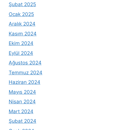
Şubat 2025
Ocak 2025
Aralık 2024
Kasım 2024
Ekim 2024
Eylül 2024
Ağustos 2024
Temmuz 2024
Haziran 2024
Mayıs 2024
Nisan 2024
Mart 2024
Şubat 2024