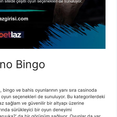
ino Bingo
o, bingo ve bahis oyunlarının yanı sıra casinoda
i oyun seçenekleri de sunuluyor. Bu kategorilerdeki
z sağlam ve güvenilir bir altyapı üzerine
rında sürükleyici bir oyun deneyimi
aruuka?’ da bir görünüm sağlıyor. Oyunlar da var.