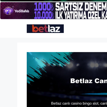
İçeriğe
atla